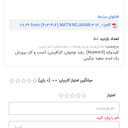
فایلهای مرتبط
28.29 from (403-404) MATN NOJAVAN 3-12_-1.pdf
تعداد بازدید
۵۰۱
برچسب
:
،
،
مشاغل
رشد نوجوان
مقالات ماهنامه‌های دانش‌آموزی
کلیدواژه (keyword):
رشد نوجوان، کارآفرینی، کسب و کار، پرورش
یک ایده، سعید چگینی
میانگین امتیاز کاربران: 0.0 (0 رای)
امتیاز
نام را وارد کنید