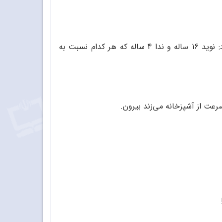
هنگام خرد‌کردن گوشت یا سبزی، چاقوی آشپزخانه به انگشت دست سارا می‌گیرد و جراحت بر می‌دارد. او دو فرزند دارد: نوید 16 ساله و ندا 4 ساله که هر کدام نسبت به
عت از آشپزخانه می‌زند بیرون.