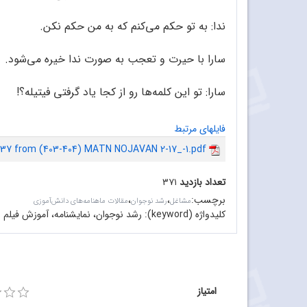
ندا: به تو حکم می‌کنم که به من حکم نکن.
سارا با حیرت و تعجب به صورت ندا خیره می‌شود.
سارا: تو این کلمه‌ها رو از کجا یاد گرفتی فیتیله؟!
فایلهای مرتبط
.37 from (403-404) MATN NOJAVAN 2-17_-1.pdf
تعداد بازدید
۳۷۱
برچسب
:
،
،
مشاغل
رشد نوجوان
مقالات ماهنامه‌های دانش‌آموزی
کلیدواژه (keyword):
رشد نوجوان، نمایشنامه، آموزش فیلم ن
امتیاز