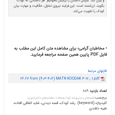
و بیان کند. سپس داستان را برایش بخوانیم. هر داستانی که کودک
بگوید، ارزشمند است. این فرایند نیروی تخیّل، خلّاقیت و مهارت بیان
کودک را تقویت می‌‌کند.
• مخاطبان گرامی؛ برای مشاهده متن کامل این مطلب به
فایل PDF پایین همین صفحه مراجعه فرمایید.
فایلهای مرتبط
26.27 from (403-404) MATN KOODAK 3-12_-1.pdf
تعداد بازدید
۸۸۹
برچسب
:
،
،
قصه‌های دیدنی
رشد کودک
مقالات ماهنامه‌های دانش‌آموزی
کلیدواژه (keyword):
رشد کودک، قصه دیدنی، شاید اتفاقی افتاده،
طیبه دلقندی