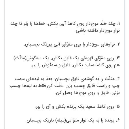
1. چند خطّ موج‌دار روی کاغذ آبی بکش. خط‌ها را ببُر تا چند
نوار موج‌دار داشته باشی.
2. نوارهای موج‌دار را روی مقوّای آبی پررنگ بچسبان.
3. روی مقوّای قهوه‌ای یک قایق بکش. یک سه‌گوش(مثلّث)
هم روی کاغذ سفید بکش. قایق و سه‌گوش را ببر.
4. مثلّث را به گوشه‌ی قایق بچسبان. بعد به لبه‌ها‌ی سمت
چپ و راست قایق چسب بزن. دقّت کن فقط به لبه‌ها چسب
بزنی. قایق را روی موج‌ها وصل کن.
5. روی کاغذ سفید یک پرنده بکش و آن را ببر.
6. پرنده را به‌ یک نوار مقوّایی(میله) باریک بچسبان.