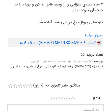
7.حالا میله‌ی مقوّایی را از وسط قایق رد کن و پرنده را به
کمک آن حرکت بده.
کاردستی پرواز مرغ دریایی شما آماده شد.
فایلهای مرتبط
18.19-1 from (403-404) MATN KOODAK 3-6_-1.pdf
تعداد بازدید
۵۵۱
برچسب
:
،
،
با هم بسازیم
رشد کودک
مقالات ماهنامه‌های دانش‌آموزی
کلیدواژه (keyword):
رشد کودک، کاردستی، مرغ دریایی، سبا داوری
میانگین امتیاز کاربران: 0.0 (0 رای)
امتیاز