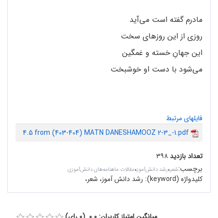
مادرم گفته است می‌آید
روزی از این روزهای سخت
این جهانِ خسته و غمگین
می‌شود با دست او خوش‏بخت
فایلهای مرتبط
4.5 from (403-404) MATN DANESHAMOOZ 2-3_-1.pdf
تعداد بازدید
۳۹۸
برچسب
:
،
،
شعر
رشد دانش‌آموز
مقالات ماهنامه‌های دانش‌آموزی
کلیدواژه (keyword):
رشد دانش آموز، شعر،
میانگین امتیاز کاربران: 0.0 (0 رای)