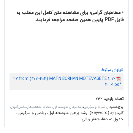
• مخاطبان گرامی؛ برای مشاهده متن کامل این مطلب به
فایل PDF پایین همین صفحه مراجعه فرمایید.
فایلهای مرتبط
27 from (403-404) MATN BORHAN MOTEVASETE 1. 2-
12_-1.pdf
تعداد بازدید
۲۳۲
برچسب
:
،
،
ریاضیات و سرگرمی
رشد برهان متوسطه اول
مقالات ماهنامه‌های دانش‌آموزی
کلیدواژه (keyword):
رشد برهان متوسطه اول، ریاضی و سرگرمی،
جدول عددها، جعفر ربانی