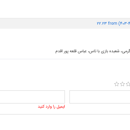
22.23 from (403
می، شعبده بازی با تاس، عباس قلعه پور اقدم
ایمیل را وارد کنید