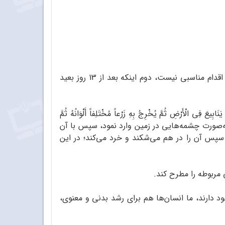
ـ دانش‌آموز به‌جای اینکه دو دانه عدس بکارد و بعد از جوانه‌زدن یکی را آب ندهد و پس از 13 روز آبیاری کند (اول اینکه اقدام مناسبی نیست، دوم اینکه بعد از 13 روز بعید
اءً فَسَلَکَهُ یَنَابِیعَ فِی الْأَرْضِ ثُمَّ یُخْرِجُ بِهِ زَرْعاً مُخْتَلِفاً أَلْوَانُهُ ثُمَّ
ستاد و آن را به‌صورت چشمه‌هایی در زمین وارد نمود، سپس با آن
 سپس آن را در هم می‌شکند و خرد می‌کند؛ در این
و موانعی وجود دارند، ما انسان‌ها هم برای رشد بدنی و معنوی،