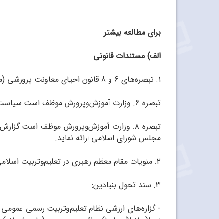
برای مطالعه بیشتر
الف) مستندات قانونی
۱. تبصره‌های 6 و 8 قانون احیای معاونت پرورشی (مصوب مجلس شورای اسلامی)
تبصره 6. وزارت آموزش‌وپرورش موظف است سیاست تلفیق آموزش با پرورش و تعمیم رسالت پرورشی در معلمان دروس مختلف ... و تدوین کتب درسی تنظیم نماید.
تبصره ۸. وزارت آموزش‌وپرورش موظف است گز
مجلس شورای اسلامی ارائه نماید.
۲. منویات مقام معظم رهبری در تعلیم‌وتربیت اسلامی مبتنی بر فلسفه تربیتی‌اسلامی
۳. سند تحول بنیادین:
- گزاره‌های ارزشی نظام تعلیم‌وتربیت رسمی عمومی عب