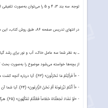
توجه: سه بند 3، 4 و 5 را می‌توان به‌صورت تلفیقی ارائه کرد.
در انتهای تدریس صفحه 86، طبق روش کتاب، این سؤال از دانش‌آموزان پرسیده می‌شود:
ـ به نظر شما سه عامل خاک، آب و نور برای رشد گی
از بچه‌ها خواسته می‌شود موضوع را به‌صورت بحث گروهی بررسی کنند
- «أَ فَرَأَیْتُمْ مَا تَحْرُثُونَ» (63): آیا درباره آنچه کشت می‌کنید، هیچ اندیشیده‌اید؟!
- «أَ أَنْتُمْ تَزْرَعُونَهُ أَمْ نَحْنُ الزَّارِعُونَ» (64): آیا شما آن را می‌رویانید یا ما می‌رویانیم؟!
- «لَوْ نَشَاءُ لَجَعَلْنَاهُ حُطَاماً فَظَلْتُمْ تَفَکَّهُونَ» (65): هرگاه بخواهیم، آن را به کاه درهم‌کوبیده مبدل می‌کنیم که تعجب کنید!