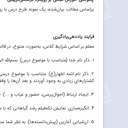
براساس مطالب بیان‌شده، یک نمونه طرح درس با رویکرد گف
فرایند یاددهی‌یادگیری
معلم بر اساس شرایط کلاس، به‌صورت متنوع، در قالب
۱. ذکر نام خدا (متناسب با موضوع درس): بسم‌الله الرحمن الرحیم. به نام خداوند شکافنده دانه‌ها.
۲. ذکر نام ائمه اطهار(ع): متناسب با موضوع درسی 
کشتزارهای زیادی به وجود آوردند و بعد آن‌ها را وقف
۳. ایجاد ارتباط (احوال‌پرسی، حضور و غیاب و ...): «بچه‌ها حالتان چطور است؟ رو به رشدید؟»
4. انگیزه‌سازی: نمایش تکه‌فیلم رشد گیاهانی که با سرعت در حال رشد و بزرگ‌شدن هستند.
5. ارزشیابی آغازین (پیش‌دانسته‌ها): به نظر شما سه عامل آب، خاک و نور برای رشد گیاهان کافی هستند؟ (ایجاد شک)