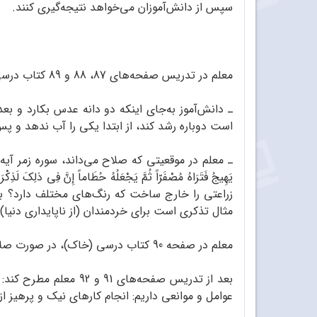
سپس از دانش‌آموزان می‌خواهد نتیجه‌گیری کنند.
معلم در تدریس صفحه‌های 87، 88 و 89 کتاب درسی این موارد را نیز مطرح می‌کند:
است دوباره رشد کند، از ابتدا یکی را آب ندهد و پس
یَهِیجُ فَتَرَاهُ مُصْفَرّاً ثُمَّ یَجْعَلُهُ حُطَاماً إِنَّ
زراعتی را خارج ‌ساخت که رنگ‌های مختلف دارد؟ بع
مثال تذکری است برای خردمندان (از ناپایداری دنیا).
معلم در صفحه 90 کتاب درسی (خاک)، در صورت صلاح‌دید، به اینکه انسان از خاک آفریده شده است اشاره و داستان قرآنی مربوطه را مطرح کند.
بعد از تدریس صفحه‌ها
عوامل و موانعی داریم: انجام کارهای نیک و پرهیز ا