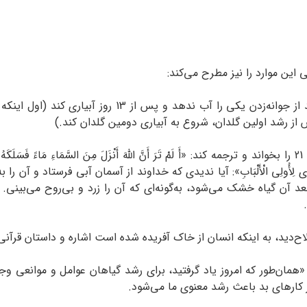
 از رشد اولین گلدان، شروع به آبیاری دومین گلدان کند.)
ـ معلم در موقعیتی که صلاح می‌داند، سوره زمر آیه 21 را بخواند و ترجمه کند: «أَ لَمْ تَرَ أَنَّ اللَّهَ أَنْزَلَ مِنَ السَّمَاءِ مَ
 فِی ذلِکَ لَذِکْرَى لِأُولِی الْأَلْبَابِ»: آیا ندیدی که خداوند از آسمان آبی فر
د آن گیاه خشک می‌شود، به‌گونه‌ای که آن را زرد و بی‌روح می‌بینی.
ی 91 و 92 معلم مطرح ‌کند: «همان‌طور که امروز یاد گرفتید، برای رشد گیاهان عوامل 
ز کارهای بد باعث رشد معنوی ما می‌شود.