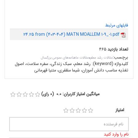
فایلهای مرتبط
24.25 from (403-404) MATN MOALLEM 1-9_-1.pdf
تعداد بازدید
۴۶۵
برچسب
:
،
مقالات رشد معلم
مقالات ماهنامه‌های عمومی بزرگسال
کلیدواژه (keyword):
رشد معلم، سبک زندگی، سفره سلامت، اصول
تغذیه مناسب دانش آموزان، شیما مظفری، متنیا قهرمانی
میانگین امتیاز کاربران: 0.0 (0 رای)
امتیاز
نام را وارد کنید