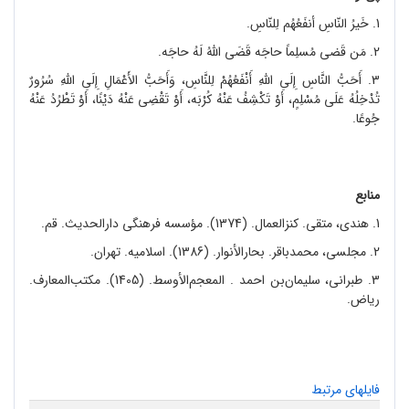
1. خَیرُ النّاسِ أنفَعُهُم لِلنّاسِ.
2. مَن قَضی مُسلِماً حاجَه قَضَی اللّهُ لَهُ حاجَه.
3. أَحَبُّ النَّاسِ إِلَی اللّهِ أَنْفَعُهُمْ لِلنَّاسِ، وَأَحَبُّ الأَعْمَالِ إِلَی اللّهِ سُرُورٌ
تُدْخِلُهُ عَلَی مُسْلِمٍ، أَوْ تَکْشِفُ عَنْهُ کُرْبَه، أَوْ تَقْضِی عَنْهُ دَیْنًا، أَوْ تَطْرُدُ عَنْهُ
جُوعًا.
منابع
1. هندی، متقی. کنزالعمال. (1374). مؤسسه فرهنگی دارالحدیث. قم.
2. مجلسی، محمدباقر. بحارالأنوار. (1386). اسلامیه. تهران.
3. طبرانی، سلیمان‌بن احمد . المعجم‌الأوسط. (1405). مکتب‌المعارف.
ریاض.
فایلهای مرتبط