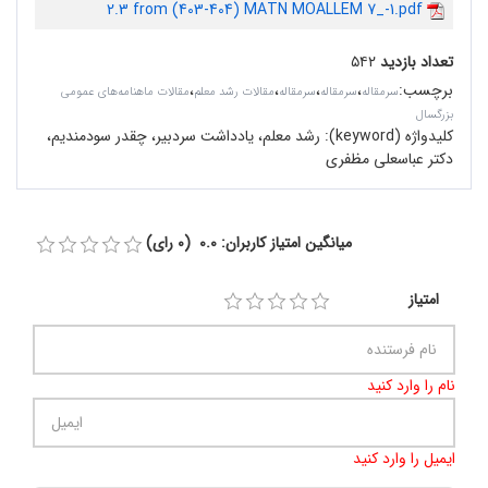
2.3 from (403-404) MATN MOALLEM 7_-1.pdf
تعداد بازدید
۵۴۲
برچسب
:
،
،
،
،
سرمقاله‌
سرمقاله
سرمقاله
مقالات رشد معلم
مقالات ماهنامه‌های عمومی
بزرگسال
کلیدواژه (keyword):
رشد معلم،‌ یادداشت سردبیر، چقدر سودمندیم،
دکتر عباسعلى مظفرى
میانگین امتیاز کاربران: 0.0 (0 رای)
امتیاز
نام را وارد کنید
ایمیل را وارد کنید