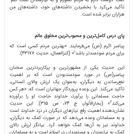
تأکید می‌کرد با بخشیدن داشته‌های خود، داشته‌های من
هزاران برابر شده است.
پای درس کامل‌ترین و محبوب‌ترین مخلوق عالم
پیامبر اکرم (ص) می‌فرمایند: «بهترین مردم کسی است که
1
برای مردم سودمندتر باشد
» (کنزالعمال، حدیث 43178).
این حدیث یکی از مشهورترین و پرکاربردترین سخنان
پیامبر(ص) در مورد سودمندبودن است که بر اهمیت
نفع‌رساندن به دیگران، به‌عنوان یک ارزش والای انسانی،
تأکید می‌کند. این وعده پروردگار جهانیان است که: «هر کس
حاجت مسلمانی را برآورد، خداوند حاجت او را برآورده
2
می‌کند
» (بحارالأنوار، ج 74، ص 315). این حدیث
نشان‌دهنده اهمیت رفع نیازهای دیگران در نزد خداوند است
و به مسلمانان وعده می‌دهد که در صورت کمک به دیگران،
خداوند نیز به آن‌ها کمک خواهد کرد. بیانگر ارزش بالای
کمک به نیازمندان و مستمندان در اسلام است و به مسلمانان