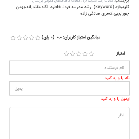
برچسب
:
،
مقالات رشد مدرسه فردا
مقالات ماهنامه‌های عمومی بزرگسال
کلیدواژه (keyword):
رشد مدرسه فردا، خاطره، نگاه مقتدرانه،بهمن
جورابچی،کسری صادقی زاده
میانگین امتیاز کاربران: 0.0 (0 رای)
امتیاز
نام را وارد کنید
ایمیل را وارد کنید