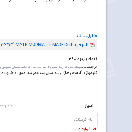
فایلهای مرتبط
(403-404) MATN MODIRIAT E MADRESEH 1_-1.pdf
تعداد بازدید
۳۸۸
برچسب
:
،
،
تربیت
مقالات رشد مدیریت مدرسه
مقالات ماهنامه‌های عمومی ب
کلیدواژه (keyword):
رشد مدیریت مدرسه، مدیر و خانواده، م
امتیاز
نام را وارد کنید