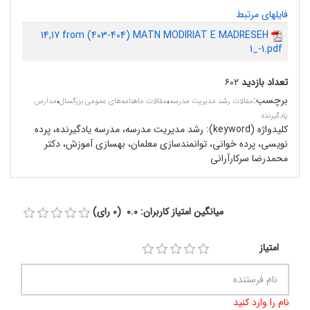
فایلهای مرتبط
14,17 from (403-404) MATN MODIRIAT E MADRESEH
1_-1.pdf
تعداد بازدید
۶۰۲
برچسب
:
،
،
مقالات رشد مدیریت مدرسه
مقالات ماهنامه‌های عمومی بزرگسال
مدارس
یادگیرنده
کلیدواژه (keyword):
رشد مدیریت مدرسه، مدرسه یادگیرنده، پرده
نویسی، پرده خوانی، توانمندسازی معلمان، بهسازی آموزش، دکتر
محمدرضا سرکارآرانی
میانگین امتیاز کاربران: 0.0 (0 رای)
امتیاز
نام را وارد کنید