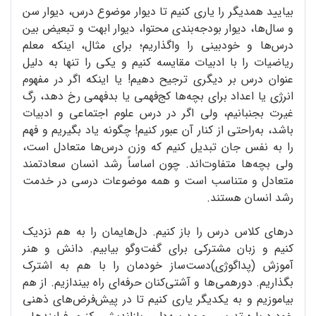
بیایید همدیگر را یاری کنیم تا دیوار موضوع درس، دیوار سن
و سال‌ها، دیوار بودجه‌بندی محتوا، دیوار ابهت و تبعیض بین
درس‌ها و خودبینی را واگذاریم؛ برای مثال، اینکه معلم
ریاضیات را با ادبیات مقایسه کنیم و یکی را تنها به دلیل
عنوان درس بر دیگری ترجیح دهیم! یا اینکه اگر در مفهوم
انرژی یا اعداد برای بچه‌ها کج‌فهمی یا بدفهمی رخ دهد، رگ
غیرت بجنبانیم، ولی اگر در درس علوم اجتماعی و ادبیات
باشد، به‌راحتی از کنار آن عبور کنیم! چگونه یاد بگیریم و فهم
را به نفس جان تبدیل کنیم که وزن درس‌ها متعادل است،
ولی بچه‌ها متفاوت‌اند. چون اساساً رشد انسان سعادتمند
متعادل و متناسب است و همه موضوعات درسی در خدمت
رشد انسان هستند.
درهای کلاس درس را باز کنیم. دل‌هایمان را به هم نزدیک
کنیم و زبان مشترکی برای گفت‌وگو بیابیم. دانش و هنر
آموزش (پداگوژی)دست‌ساز خودمان را با هم به اشترک
بگذاریم. دورهمی‌ها و آشتی‌کنان حرفه‌ای راه بیندازیم. از هم
بیاموزیم و به یکدیگر یاری کنیم تا در پیش‌فرض‌های ذهنی