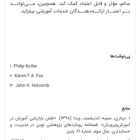
سالم، مؤثر و قابل اعتماد کمک کند. همچنین، مــی‌توانــد
بــر اعتبــار ارائــه‌دهنــدگان خدمات آموزشی بیفزاید.
پی‌نوشت‌ها
1. Philip Kotler
2. Karen F.A. Fox
3. John H. Holcomb
منابع
1. دیناری، سمیه؛ اندیشمند، ویدا (1398). «نقش بازاریابی آموزش در
آموزش‌وپرورش». فصلنامه رویکردهای پژوهشی نوین در مدیریت و
حسابداری. سال سوم. شماره 21. پاییز.