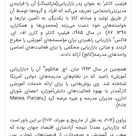
1
فیلیپ کاتلر
به عنوان پدر بازاریابی(مارکتینگ) آن را فرایندی
مدیریتی‌اجتماعی تعریف می‌کند که افراد و گروه‌ها توسط آن
از طریق تولید و مبادله کالا با یکدیگر، به تأمین نیازها و
خواسته‌های خود دست می‌زنند (محمدی‌ها و همکاران،
1398: 87). در سال 1985، فیلیپ کاتلر و کارن اف. ای.
2
فاکس
بازاریابی راهبردی برای مؤسسه‌های آموزشی را مطرح
کردند و مبانی بازاریابی محکمی را برای فعالیت‌های اساسی
واحدهای مدرسه(کالج) ارائه دادند.
3
همچنین در سال 1993 جان. اچ. هالکوم
آن را «بازاریابی
آموزش» نامید که در نظام‌های مدرسه‌های دولتی آمریکا
شناخته شد. وی روش‌هایی را برای ارائه خدمات آموزشی
کارآمدتر با بهبود فعالیت‌های دانش‌آموزان، اعضای شورای
اداری، مدیران مدرسه و غیره عرضه کرد (Manea, Purcaru,
2017).
براون (2012، به نقل از: مارینج و موراد، 2012) بر این باور است
که بازاریابی عمدتاً نتیجه آزادسازی اقتصاد جهان بوده که
سعی در گسترش و بهره‌برداری از فرصت‌های تجاری بین