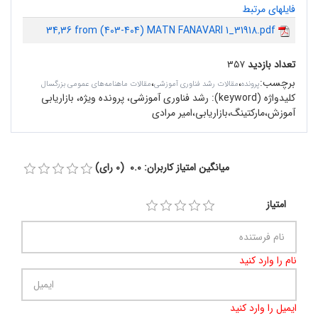
فایلهای مرتبط
34,36 from (403-404) MATN FANAVARI 1_31918.pdf
تعداد بازدید
۳۵۷
برچسب
:
،
،
پرونده
مقالات رشد فناوری آموزشی
مقالات ماهنامه‌های عمومی بزرگسال
کلیدواژه (keyword):
رشد فناوری آموزشی، پرونده ویژه، بازاریابی
آموزش،مارکتینگ،بازاریابی،امیر مرادی
میانگین امتیاز کاربران: 0.0 (0 رای)
امتیاز
نام را وارد کنید
ایمیل را وارد کنید