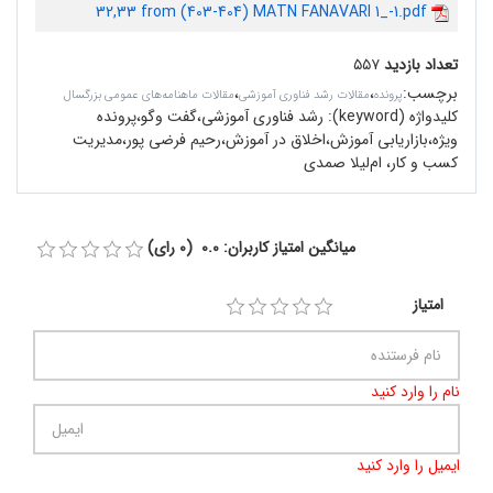
32,33 from (403-404) MATN FANAVARI 1_-1.pdf
تعداد بازدید
۵۵۷
برچسب
:
،
،
پرونده
مقالات رشد فناوری آموزشی
مقالات ماهنامه‌های عمومی بزرگسال
کلیدواژه (keyword):
رشد فناوری آموزشی،گفت وگو،پرونده
ویژه،بازاریابی آموزش،اخلاق در آموزش،رحیم فرضی پور،مدیریت
کسب و کار، ام‌لیلا صمدی
میانگین امتیاز کاربران: 0.0 (0 رای)
امتیاز
نام را وارد کنید
ایمیل را وارد کنید