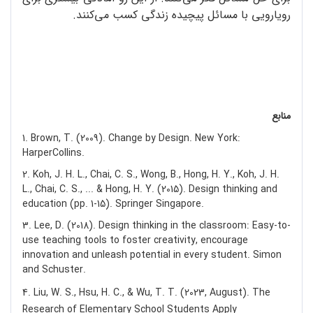
رویارویی با مسائل پیچیده زندگی کسب می‌کنند.
منابع
1. Brown, T. (2009). Change by Design. New York:
HarperCollins.
2. Koh, J. H. L., Chai, C. S., Wong, B., Hong, H. Y., Koh, J. H.
L., Chai, C. S., ... & Hong, H. Y. (2015). Design thinking and
education (pp. 1-15). Springer Singapore.
3. Lee, D. (2018). Design thinking in the classroom: Easy-to-
use teaching tools to foster creativity, encourage
innovation and unleash potential in every student. Simon
and Schuster.
4. Liu, W. S., Hsu, H. C., & Wu, T. T. (2023, August). The
Research of Elementary School Students Apply