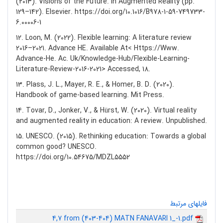
(2013). Visions of the Future. In Augmented Reality (pp.
129–142). Elsevier. https://doi.org/10.1016/B978-1-59-749733-
6.00006-1
12. Loon, M. (2022). Flexible learning: A literature review
2016–2021. Advance HE. Available At< Https://Www.
Advance-He. Ac. Uk/Knowledge-Hub/Flexible-Learning-
Literature-Review-2016-2021> Accessed, 18.
13. Plass, J. L., Mayer, R. E., & Homer, B. D. (2020).
Handbook of game-based learning. Mit Press.
14. Tovar, D., Jonker, V., & Hürst, W. (2020). Virtual reality
and augmented reality in education: A review. Unpublished.
15. UNESCO. (2015). Rethinking education: Towards a global
common good? UNESCO.
https://doi.org/10.54675/MDZL5552
فایلهای مرتبط
4,7 from (403-404) MATN FANAVARI 1_-1.pdf