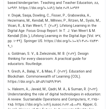
based kindergarten. Teaching and Teacher Education, 88,
102966. https://doi.org/10.1016/j.tate.2019.102966
7. Divjak, Sasja, Dowling, C., Fisser, P., Grabowska, A.,
Hezemans, M., Kendall, M., Mihnev, P., Ritzen, M., Syslo, M.,
Vicari, R., & Van Weert, T. (2004). Lifelong Learning in the
Digital Age: Focus Group Report. In T. J. Van Weert & M.
Kendall (Eds.), Lifelong Learning in the Digital Age (Vol. 137,
pp. 1–49). Springer US. https://doi.org/10.1007/1-4020-7843-
9_1
8. Goldman, S. V., & Zielezinski, M. B. (2022). Design
thinking for every classroom: A practical guide for
educators. Routledge.
9. Grech, A., Balaji, V., & Miao, F. (2022). Education and
Blockchain. Commonwealth of Learning (COL).
https://doi.org/10.56059/11599/4131
10. Haleem, A., Javaid, M., Qadri, M. A., & Suman, R. (2022).
Understanding the role of digital technologies in education:
A review. Sustainable Operations and Computers, 3, 275–
285. https://doi.org/10.1016/j.susoc.2022.05.00411. Kipper, G.