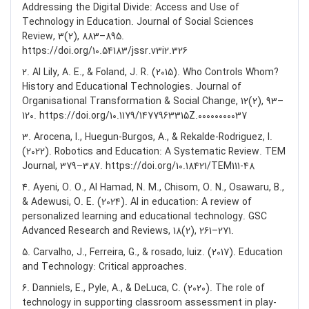
Addressing the Digital Divide: Access and Use of
Technology in Education. Journal of Social Sciences
Review, 3(2), 883–895.
https://doi.org/10.54183/jssr.v3i2.326
2. Al Lily, A. E., & Foland, J. R. (2015). Who Controls Whom?
History and Educational Technologies. Journal of
Organisational Transformation & Social Change, 12(2), 93–
120. https://doi.org/10.1179/1477963315Z.00000000037
3. Arocena, I., Huegun-Burgos, A., & Rekalde-Rodriguez, I.
(2022). Robotics and Education: A Systematic Review. TEM
Journal, 379–387. https://doi.org/10.18421/TEM111-48
4. Ayeni, O. O., Al Hamad, N. M., Chisom, O. N., Osawaru, B.,
& Adewusi, O. E. (2024). AI in education: A review of
personalized learning and educational technology. GSC
Advanced Research and Reviews, 18(2), 261–271.
5. Carvalho, J., Ferreira, G., & rosado, luiz. (2017). Education
and Technology: Critical approaches.
6. Danniels, E., Pyle, A., & DeLuca, C. (2020). The role of
technology in supporting classroom assessment in play-