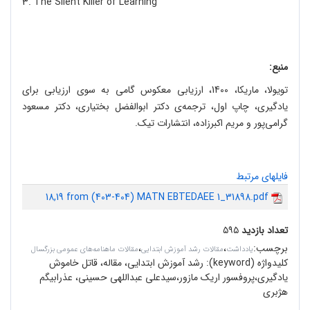
3. The Silent Killer of Learning
منبع:
تویولا، ماریکا، 1400، ارزیابی معکوس گامی به سوی ارزیابی برای
یادگیری، چاپ اول، ترجمه‌ی دکتر ابوالفضل بختیاری، دکتر مسعود
گرامی‌پور و مریم اکبرزاده، انتشارات تیک.
فایلهای مرتبط
18,19 from (403-404) MATN EBTEDAEE 1_31898.pdf
تعداد بازدید
۵۹۵
برچسب
:
،
،
یادداشت
مقالات رشد آموزش ابتدایی
مقالات ماهنامه‌های عمومی بزرگسال
کلیدواژه (keyword):
رشد آموزش ابتدایی، مقاله، قاتل خاموش
یادگیری،پروفسور اریک مازور،سیدعلی عبداللهی حسینی، عذرابیگم
هژبری