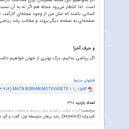
است. لذا انتظار می‌رود مجله هم اگر نه به آن نسبت
کسانی باشند که مثل من از وجود مجله‌ای کارآمد، 
صفحه‌ای به صفحه دیگر بروند و مطالب رشد ریاضی 
و حرف آخر!
اگر ریاضی بدانیم، درک بهتری از جهان خواهیم داشت
فایلهای مرتبط
03-404) MATN BORHAN MOTEVASETE 1. 1_-1.pdf
تعداد بازدید
۳۹۸
برچسب
:
،
،
،
گفت و گو
گفت و گو
رشد برهان متوسطه اول
مقالات ماهنامه‌های
کلیدواژه (keyword):
رشد برهان متوسطه اول، گفت و گو، درک