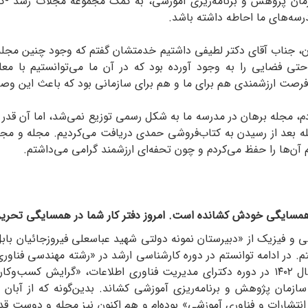
زمان پژوهش و برنامه‌ریزی آموزشی، به کمک مجموعه مجلات رشد -ک
درسه‌های ما احاطه داشته باشد.
ان، جناب آقای دکتر لطیفی داشتیم خدمتشان گفتم که وجود چنین مجله
 حتی فضایی را به وجود آورده بود که در آن ما می‌توانستیم با
 فرصت ارزشمندی هم برای ما و هم برای سازمانی بود که باعث این وصل
کردم، مجله برهان در مدرسه ما به شکل رسمی توزیع نمی‌شد،‌ اما آن ق
اصله بعد از رسیدن به کتاب‌فروشی حمدی دریافت می‌کردیم. مجله و مجلا
 آن‌ها را حفظ می‌کردم و چون تحفه‌ای ارزشمند گرامی می‌داشتم.
 همسایگی خودش کشانده است. امروز دفتر کار شما در همسایگی تحریریه
ی و فیزیک از «دبیرستان نمونه دولتی شهید عباسعلی فیروزجائیان با
فتم. در ادامه توانستم در دوره کارشناسی ارشد در «رشته مهندسی فناو
دولتی قم فارغ‌التحصیل شوم و در حال حاضر از سال ۱۴۰۲ در دوره دکترای مدیریت فناوری 
ر انتشارات و فناوری آموزشی» بوده‌ام و هم اکنون نیز مجله و دوست 