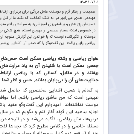
۱۴۰۳/۰۷/۰۱
صمیمت و رفتار گرم و دوستانه عامل بزرگی برای برقراری ارتباط
مهندس هادی میرزاپور مرا به شک انداخت که نکند ما از قبل یکد
«سازمان پژوهش و برنامه‌ریزی آموزشی» به سراغش رفتم متوجه 
در خصوص اینکه بسیار صمیمی و مهربان است، هیچ شکی برای
دوستانه و انگیزاننده اوست که با خواندن این گزارش متوجه آ
ریاضی پایان یافت. این گفت‌وگو را که ضمن آن آشنایی بیشتری 
عنوان ریاضی و رشته ریاضی ممکن است حس‌های متن
جمعی ممکن است با شنیدن آن به یاد مرارت‌های 
بیفتند و در مقابل، کسانی که با ریاضی ارتباط 
جذابیت‌های آن را بی‌پایان بدانند. حس و نظر ش
به گمانم با همین آشنایی مختصری که حاصل شده 
طبیعی است که من عاشق ریاضی باشم. اما موافقم
دوست نداشته‌اند. امیدوارم این گفت‌وگو مفید باش
درس‌ها، مثل ریاضی، تأکید می‌شد و در نتیجه من
مسئله خاصی را در کلاس مطرح کرد که بچه‌ها لذت برد
بعد از آن فهمیدیم که این مسئله از جمله مسئله‌ه