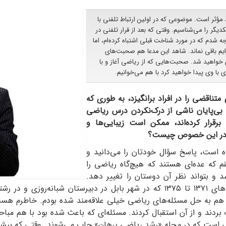
 مؤثر است. موضوعی که در اولین ارتباط تلفنی با
یگر را می‌شناسیم. وقتی که بعد از قرار تلفنی در
شدم که در مورد شناخت قبلی اشتباه کرده‌ام، اما
م باقی نماند. شاهد این مدعا هم صحبت‌های
ن خواهید شد. صحبت‌هایی که از ریاضی آغاز و با
با وی پیدا خواهید کرد با هم می‌خوانیم.
اقضی را در افراد برانگیزد، به طوری که
بی‌پایان ناشی از درک‌نکردن درس ریاضی
برقرار کرده‌اند، ممکن است زیبایی‌ها و
ما در این خصوص چیست؟
است، پاسخ سؤال خودتان را می‌دانید و
 که عده‌ای هستند که هیچ‌گاه ریاضی را
د و بتواند نظر آن دوستان را تغییر دهد.
اجازه بدهید این گونه آغاز کنم و بگویم که در سال‌های ۱۳۷۱ تا ۱۳۷۵ که در شهر ب
 هم به حل مسئله‌های ریاضی خیلی علاقه‌مند شده بودم. خاطرم هست
ند و از آن استقبال کردند. مسئله‌ای که باعث شده بود با هم مباحثه 
ایی است که در مجله «رشد ریاضی برهان» چاپ می‌شوند. وقتی که بیشتر