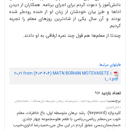
دانش‌آموز را دعوت کردم برای اجرای برنامه. همکاران از دیدن
اداها و طرز بیان خودشان از زبان او از خنده روده‌بُر شده
بودند و آن سال یکی از شاد‌ترین روزهای معلم را تجربه
کردیم.
چندتا از معلم‌ها هم قول چند نمره ارفاقی به او دادند.
فایلهای مرتبط
20,21 from (403-404) MATN BORHAN MOTEVASETE 1.
1_-1.pdf
تعداد بازدید
۹۱۲
برچسب
:
،
،
،
تجربه معلمان
خاطره ـ تجربه
رشد برهان متوسطه اول
مقالات ماهنامه‌های
دانش‌آموزی
کلیدواژه (keyword):
رشد برهان متوسطه اول، باغ خاطرات، معلم
خوب من،معلم ریاضی،ریاضی با طعم هلو،مجموعه چهار جلدی
حسابستان،بسی عشق کردم در این سال سی،حمید‌رضا اداوی،حبیب