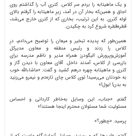
و یک ماهیتابه را بردم سر کلاس. کتریِ آب را گذاشتم روی
اجاق و همین‌که بخار آن در آمد، زیرِ ماهیتابه را گرفتم بالای
لوله کتری. به این ترتیب، بخاری که از کتری خارج می‌شد،
قطره‌قطره شروع کرد به چکیدن.
همین‌طور که پدیده تبخیر و میعان را توضیح می‌دادم، درِ
کلاس را زدند و رئیسِ منطقه و معاون مدیرکل
آموزش‌و‌پرورش الیگودرز همراه مدیر و ناظم مدرسه برای
بازرسی از کلاس، آمدند داخل. آقای معاون با دیدن گاز و
کتری و ماهیتابه چهره در‌هم کشید و گفت: «ما‌شاء‌الله خوب
به خودتان می‌رسید! توی کلاس چای تازه‌دم و نیمرو می‌زنید
به بدن! ایول!»
گفتم: «جناب، این وسایل به‌خاطر کاردانی و احساس
مسئولیت شما مسئولان محترم اینجا هستند!»
پرسید: «چطور؟»
گفتم: «این‌ها که می‌بینید، وسایل آزمایشگاه ماست که از