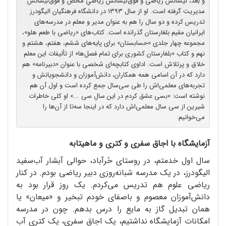
و بعد، لیسانس ریاضی و فوق‌لیسانس ریاضیِ محض و فوق‌لیسانس
مدیریت گرفته است. او از سال ۱۳۹۳ در دانشگاه فرهنگیان الیگودرز
تدریس کرده و دو سال را هم به عنوان مدیر و معلم در مدرسه‌های
ایرانیان مقیم بلغارستان گذرانده است. کتاب‌های «ریاضی با طعم هلو»،
مجموعه چهار جلدی «حسابستان» برای پایه‌های ششم، هفتم، هشتم و
نهم و کتاب «بلغارستان کشوری برای تمام فصل‌ها» از تألیفات این معلم
خلاق و پر‌تلاش است. اداوی کتابچه‌ای شخصی با عنوان «دبیر‌نامه» هم
دارد که در آن اسامی همه همکاران، دانش‌آموزان و دانشجویانش و
تجربه‌های معلمی‌اش را طی سی‌سال جمع کرده است و اول آن هم
نوشته است: «بسی عشق کردم در این سالِ سی ...» او کلی خاطرات
شیرین از سی سال معلمی‌اش دارد که در اینجا سه‌تا از آن‌ها را
می‌خوانیم:
آزمایشگاه با اجاق سفری و کتری و ماهیتابه
سال اول خدمتم، در روستای حُر‌آباد، حوالی آبشار آب‌سفید
الیگودرز، در یک مدرسه شبانه‌روزی دبیر ریاضی بودم. در کنار
ریاضی علوم هم تدریس می‌کردم. یک روز قرار بود به
دانش‌آموزان معصوم و با‌صفای خودم تبخیر و «میعان» یا
همان تبدیل گاز به مایع را درس بدهم. چون در مدرسه
امکانات آزمایشگاه نداشتیم، یک اجاق سفری، یک کتری آب