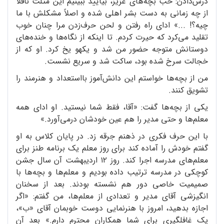
درس‌دادن: خب بچه‌های عزیز، بیایید ببینیم این مثلث ناقلا
از چه زمانی به دست بشر اهلی شده و اصلاً مشکلش با ما
چیه؟! ...» ادای راه رفتن و لحن حرف‌زدن مرا چنان خوب
تقلید می‌کرد که حیرت کردم. تا اینکه از نگاه‌ها و خنده‌های
دوستانش متوجه حضور من شد و یکهو یخ کرد. او که از
خجالت سرخ شده بود، ساکت شد و سریع نشست.
من از بچه‌ها خواستم این دانش‌آموز با‌استعداد و هنرمند را
تشویق کنند.
یکی از بچه‌ها گفت: «آقا، فقط شما نیستید. او ادای همه
معلم‌ها و حتی مدیر را هم عین خودشان در‌می‌آورد.»
با این حرف فکری در ذهنم جرقه زد. در پایان کلاس به او
گفتم خودش را آماده کند برای روز معلم یک برنامه طنز برای
معلم‌های مدرسه اجرا کند. روز ۱۲ اردیبهشت آن سال جشن
کوچکی در مدرسه ترتیب داده بودیم و معلم‌ها و بچه‌ها با
صمیمیت خاصی دور هم نشسته بودند. بعد از سخنان
انگیزشی آقای مدیر و تعدادی از معلم‌ها، من گفتم: «اگر
اجازه بدهید، امروز با هنرنمایی دوست خوبمان آقای «ب»،
یک غافلگیری برای شما همکاران محترم دارم.» بعد آن