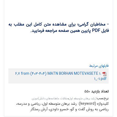
- مخاطبان گرامی؛ برای مشاهده متن کامل این مطلب به
فایل PDF پایین همین صفحه مراجعه فرمایید.
فایلهای مرتبط
6,7 from (403-404) MATN BORHAN MOTEVASETE 1.
1_-1.pdf
تعداد بازدید
۵۵۰
برچسب
:
،
رشد برهان متوسطه اول
مقالات ماهنامه‌های دانش‌آموزی
کلیدواژه (keyword):
رشد برهان متوسطه اول، ریاضی و مدرسه،
ریاضی به روش گفت و گو، خسرو داودی، آرش رستگار