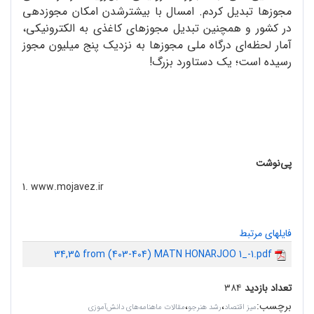
مجوزها تبدیل کردم. امسال با بیشترشدن امکان مجوزدهی
در کشور و همچنین تبدیل مجوزهای کاغذی به الکترونیکی،
آمار لحظه‌ای درگاه ملی مجوزها به نزدیک پنج میلیون مجوز
رسیده است؛ یک دستاورد بزرگ!
پی‌نوشت‌
1. www.mojavez.ir
فایلهای مرتبط
34,35 from (403-404) MATN HONARJOO 1_-1.pdf
تعداد بازدید
۳۸۴
برچسب
:
،
،
میز اقتصاد
رشد هنرجو
مقالات ماهنامه‌های دانش‌آموزی