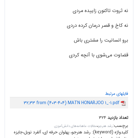
نه ثروت تاکنون زاییده مردی
نه کاخ و قصر درمان کرده دردی
برو انسانیت را مشتری باش
قضاوت می‌شوی با آنچه کردی
فایلهای مرتبط
32,33 from (403-404) MATN HONARJOO 1_-1.pdf
تعداد بازدید
۳۲۴
برچسب
:
،
رشد هنرجو
مقالات ماهنامه‌های دانش‌آموزی
کلیدواژه (keyword):
رشد هنرجو، پهلوان حرفه ای، آلفرد نوبل،جایزه