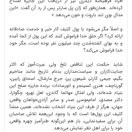
افراد فرهیخته دیگری نیز از دریافت این جایزه امتناع
کرده‌اند. همان‌طور که ژان پل سارتر پس از رد آن گفت: «این
مدال بوی تند باروت و خون می‌دهد.»
و اصلاً مگر می‌شود با پول کثیف کار خیر و خدمت صادقانه
ارائه کرد؟ اگر خلق خدا فراموش کنند که این پول از کجا آمده
و به بهای کشته‌شدن چند میلیون نفر بوده است، مگر خود
خدا فراموش می‌کند؟
شاید حکمت این تناقض تلخ ولی عبرت‌آموز که اکثر
جنایت‌کاران و سیاست‌مداران بدنام تاریخ مانند مناخیم
بگیم، جیمی کارتر، شیمون پرز، جرج مارشال، اسحاق رابین،
گورباچف، هنری کسینجر و انورسادات برنده جایزه صلح این
بنیاد شده‌اند، ولی امثال مهاتما گاندی، لعل نهرو، چگوارا،
دکتر مصدق، امام‌موسی صدر و سایر آزادی‌خواهان واقعی
جهان، هرگز از طرف این بنیاد انتخاب نشده‌اند، همین منشأ
کثیف این پول‌ها است که با وجود این‌همه تلاش صاحبان
آن برای سفیدنمایی، باز هم این‌گونه طنزآمیز چهره واقعی
خود را برای اهل نظر نمایش می‌دهد.