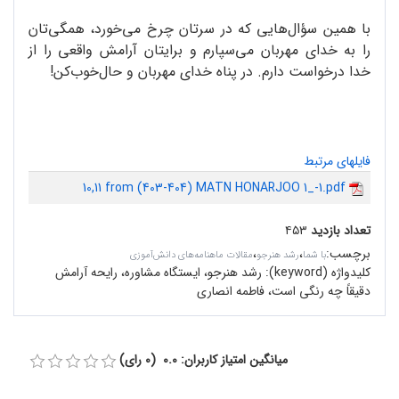
با همین سؤال‌هایی که در سرتان چرخ می‌خورد، همگی‌تان
را به خدای مهربان می‌سپارم و برایتان آرامش واقعی را از
خدا درخواست دارم. در پناه خدای مهربان و حال‌خوب‌کن!
فایلهای مرتبط
10,11 from (403-404) MATN HONARJOO 1_-1.pdf
تعداد بازدید
۴۵۳
برچسب
:
،
،
با شما
رشد هنرجو
مقالات ماهنامه‌های دانش‌آموزی
کلیدواژه (keyword):
رشد هنرجو، ایستگاه مشاوره، رایحه آرامش
دقیقاً چه رنگی است، فاطمه انصاری
میانگین امتیاز کاربران: 0.0 (0 رای)