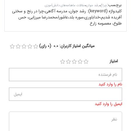
برچسب
:
،
،
چراغ
رشد جوان
مقالات ماهنامه‌های دانش‌آموزی
کلیدواژه (keyword):
رشد جوان، مدرسه آگاهی،‌چرا در رنج و سختی
آفریده شدیم،خداباوری،سوره بلد،عاشورا،محمدرضا میرزایی، حس
طلوع، معصومه زارع
میانگین امتیاز کاربران: 0.0 (0 رای)
امتیاز
نام را وارد کنید
ایمیل را وارد کنید