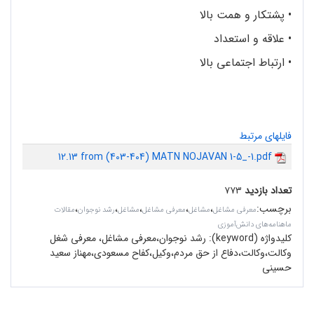
•
پشتکار و همت بالا
•
علاقه و استعداد
•
ارتباط اجتماعی بالا
فایلهای مرتبط
12.13 from (403-404) MATN NOJAVAN 1-5_-1.pdf
تعداد بازدید
۷۷۳
برچسب
:
،
،
،
،
،
معرفی مشاغل
مشاغل
معرفی مشاغل
مشاغل
رشد نوجوان
مقالات
ماهنامه‌های دانش‌آموزی
کلیدواژه (keyword):
رشد نوجوان،معرفی مشاغل، معرفی شغل
وکالت،وکالت،دفاع از حق مردم،وکیل،کفاح مسعودی،مهناز سعید
حسینی