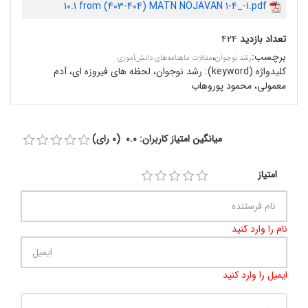
10.1 from (403-404) MATN NOJAVAN 1-4_-1.pdf
تعداد بازدید
۴۲۴
برچسب
:
،
رشد نوجوان
مقالات ماهنامه‌های دانش‌آموزی
کلیدواژه (keyword):
رشد نوجوان، لحظه های فیروزه ای، آدم
معمولی، محمود پوروهاب
میانگین امتیاز کاربران: 0.0 (0 رای)
امتیاز
نام را وارد کنید
ایمیل را وارد کنید