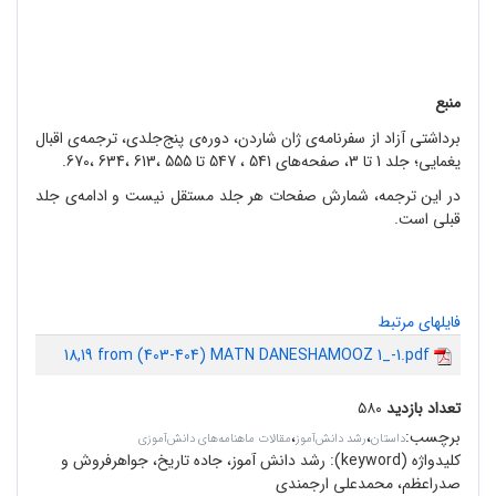
منبع
برداشتی آزاد از سفرنامه‌ی ژان شاردن، دوره‌ی پنج‌جلدی، ترجمه‌ی اقبال
یغمایی؛ جلد 1 تا 3، صفحه‌های 541 ، 547 تا 555 ،613 ،634 ،670.
در این ترجمه، شمارش صفحات هر جلد مستقل نیست و ادامه‌ی جلد
قبلی است.
فایلهای مرتبط
18,19 from (403-404) MATN DANESHAMOOZ 1_-1.pdf
تعداد بازدید
۵۸۰
برچسب
:
،
،
داستان
رشد دانش‌آموز
مقالات ماهنامه‌های دانش‌آموزی
کلیدواژه (keyword):
رشد دانش آموز، جاده تاریخ، جواهرفروش و
صدراعظم، محمدعلی ارجمندی