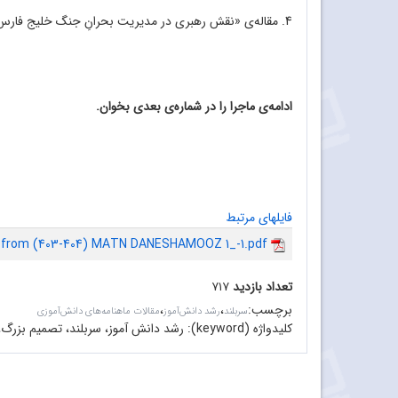
4. مقاله‌ی «نقش رهبری در مدیریت بحرانِ جنگ خلیج فارس» پایگاه خبری اطّلاع‌رسانی مشرق، ۹ مهر ۱۳۹۱
ادامه‌ی ماجرا را در شماره‌ی بعدی بخوان.
فایلهای مرتبط
7 from (403-404) MATN DANESHAMOOZ 1_-1.pdf
تعداد بازدید
۷۱۷
برچسب
:
،
،
سربلند
رشد دانش‌آموز
مقالات ماهنامه‌های دانش‌آموزی
کلیدواژه (keyword):
رشد دانش آموز، سربلند، تصمیم بزرگ،