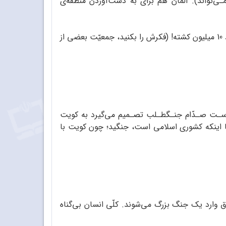
ـی‌تواند). آلمان هم برای به دست‌آوردن منطقه‌ی
کم‌کم هر کشوری به نفع کشور دیگر وارد جنگ می‌شود. نتیجه‌ی تصمیم این کشورها: چهار سال درگیری در کلّ جهان با حدود 10 میلیون کشته! (فکرش را بکنید، جمعیّت بعضی از
رژیـم بـعث عـراق با ریاسـت صـدّام جنـگ‏طـلب تصـمیم می‌گیرد به کویت
با اینکه کشوری اسلامی است، جنگید؛ چون کویت با
ق وارد یک جنگ بزرگ می‌شوند. کلّی انسان بی‌گناه