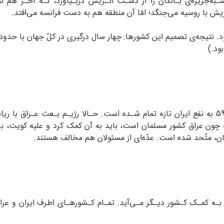
ه‌جزیره‌ی بـالکان را از دسـت اتـریش دربـیاورد، کـه آخـر هم نم
یش با روسیه می‌جنگد؛ امّا آن منطقه هم به دست فرانسه می‌افتد.
ود.)
جنگ ایران و رژیم بعث عراق با صدور قطعنامه‏ی 598 به نفع ایران تازه تمام شـده است. حـالا 
 که چون عراق کشور مسلمان است، باید به آن کمک کرد و علیه کویت، 
ن، متّحد شده است. عدّه‌ای از مسئولان هم مخالف هستند.
بـه کمـک کـشور دیـگر مـی‌آید. تمـام کـشورهـای اطرف ایران و عرا