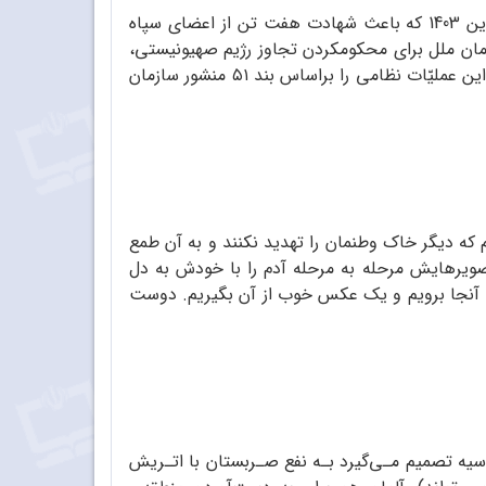
1. جمهوری اسلامی ایران در جواب حمله‌ی رژیم کودک‌کش صیهونیستی به سفارتخانه‌ی ایران در دمشق در تاریخ 25 فروردین 1403 که باعث شهادت هفت تن از اعضای سپاه
زمان ملل برای محکوم‏کردن تجاوز رژیم صهیونیستی،
با تعداد زیادی پهباد و موشک دو پایگاه مهم رژیم کودک‌کش را مورد هدف قرار داد. نمایندگی ایران در سازمان ملل متّحد، این عملیّات نظامی را براساس بند ۵۱ منشور سازمان
 دیگر خاک وطن‏مان را تهدید نکنند و به آن طمع
صویرهایش مرحله به مرحله آدم را با خودش به دل
هم به آنجا برویم و یک عکس خوب از آن بگیریم. دوست
سیه تصمیم مـی‌گیرد بـه نفع صـربستان با اتـریش