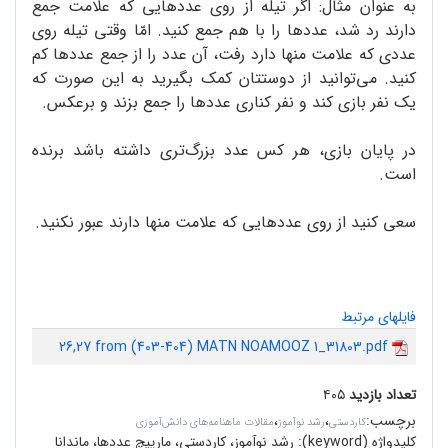
به عنوان مثال: اگر تیله از روی عددهایی که علامت جمع
دارند رد شد، عدد‌ها را با هم جمع کنید. امّا وقتی تیله روی
عددی که علامت منها دارد رفت، آن عدد را از جمع عددها کم
کنید. می‌توانید از دوستتان کمک بگیرید به این صورت که
یک نفر بازی کند و نفر کناری عددها را جمع بزند و برعکس.
در پایان بازی، هر کس عدد بزرگ‌تری داشته باشد برنده
است.
سعی کنید از روی عددهایی که علامت منها دارند عبور نکنید.
فایلهای مرتبط
26,27 from (403-404) MATN NOAMOOZ 1_31803.pdf
تعداد بازدید
۴۰۵
برچسب
:
،
،
کاردستی
رشد نوآموز
مقالات ماهنامه‌های دانش‌آموزی
کلیدواژه (keyword):
رشد نوآموز، کاردستی، مارپیچ عددها، ماندانا