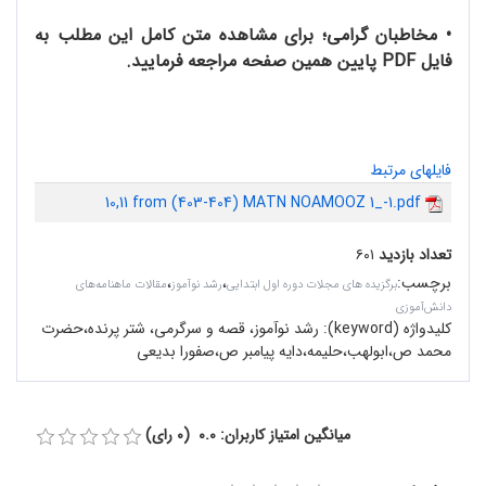
• مخاطبان گرامی؛ برای مشاهده متن کامل این مطلب به
فایل PDF پایین همین صفحه مراجعه فرمایید.
فایلهای مرتبط
10,11 from (403-404) MATN NOAMOOZ 1_-1.pdf
تعداد بازدید
۶۰۱
برچسب
:
،
،
برگزیده های مجلات دوره اول ابتدایی
رشد نوآموز
مقالات ماهنامه‌های
دانش‌آموزی
کلیدواژه (keyword):
رشد نوآموز، قصه و سرگرمی، شتر پرنده،حضرت
محمد ص،ابولهب،حلیمه،دایه پیامبر ص،صفورا بدیعی
میانگین امتیاز کاربران: 0.0 (0 رای)