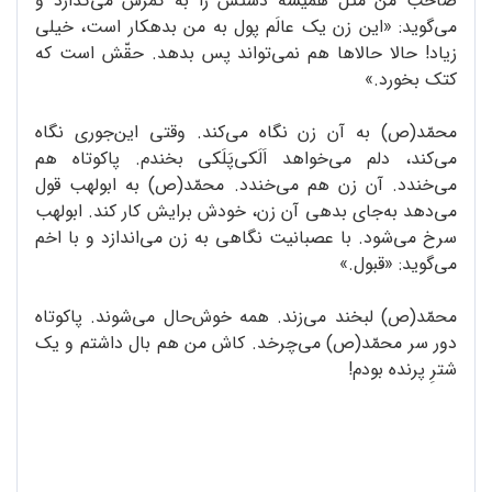
صاحب من مثل همیشه دستش را به کمرش می‌گذارد و
می‌گوید: «این زن یک عالَم پول به من بدهکار است، خیلی
زیاد! حالا حالاها هم نمی‌تواند پس بدهد. حقّش است که
کتک بخورد.»
محمّد(ص) به آن زن نگاه می‌کند. وقتی این‌جوری نگاه
می‌کند، دلم می‌خواهد اَلَکی‌پَلَکی بخندم. پاکوتاه هم
می‌خندد. آن زن هم می‌خندد. محمّد(ص) به ابولهب قول
می‌دهد به‌جای بدهی آن زن، خودش برایش کار کند. ابولهب
سرخ می‌شود. با عصبانیت نگاهی به زن می‌اندازد و با اخم
می‌گوید: «قبول.»
محمّد(ص) لبخند می‌زند. همه خوش‌حال می‌شوند. پاکوتاه
دور سر محمّد(ص) می‌چرخد. کاش من هم بال داشتم و یک
شترِ پرنده بودم!