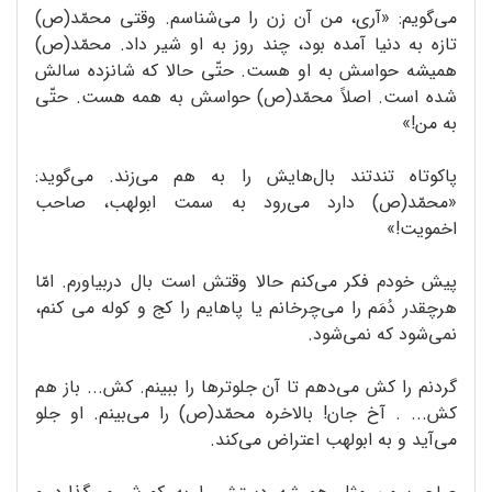
می‌گویم: «آری، من آن زن را می‌شناسم. وقتی محمّد(ص)
تازه به دنیا آمده بود، چند روز به او شیر داد. محمّد(ص)
همیشه حواسش به او هست. حتّی حالا که شانزده سالش
شده است. اصلاً محمّد(ص) حواسش به همه هست. حتّی
به من!»
پاکوتاه تندتند بال‌هایش را به هم می‌زند. می‌گوید:
«محمّد(ص) دارد می‌رود به سمت ابولهب، صاحب
اخمویت!»
پیش خودم فکر می‌کنم حالا وقتش است بال دربیاورم. امّا
هرچقدر دُمَم را می‌چرخانم یا پاهایم را کج و کوله می کنم،
نمی‌شود که نمی‌شود.
گردنم را کش می‌دهم تا آن جلوترها را ببینم. کش... باز هم
کش... . آخ جان! بالاخره محمّد(ص) را می‌بینم. او جلو
می‌آید و به ابولهب اعتراض می‌کند.