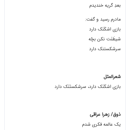
بعدِ گریه خندیدم
مادرم رسید و گفت:
بازی اشکَنَک دارد
شیطَنَت نکن بچّه
سرشکستنک دارد
شعرالمثل
بازی اشکَنَک دارد، سرشکستَنَک دارد
ذوق/ زهرا عراقی
یک عالمه فکری شدم