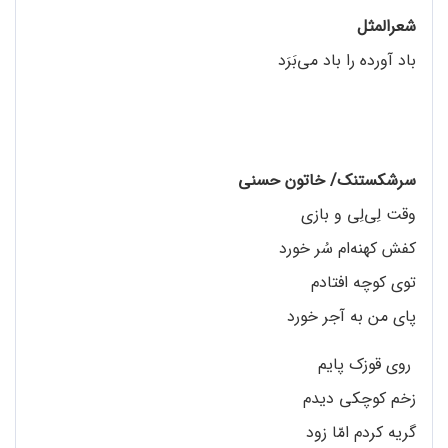
شعرالمثل
باد آورده را باد می‌بَرَد
سرشکستنک/ خاتون حسنی
وقت لِی‌لِی و بازی
کفش کهنه‌ام سُر خورد
توی کوچه افتادم
پای من به آجر خورد
روی قوزک پایم
زخم کوچکی دیدم
گریه کردم امّا زود