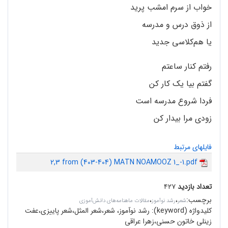
خواب از سرم امشب پرید
از ذوق درس و مدرسه
یا هم‌کلاسی جدید
رفتم کنار ساعتم
گفتم بیا یک کار کن
فردا شروع مدرسه است
زودی مرا بیدار کن
فایلهای مرتبط
2,3 from (403-404) MATN NOAMOOZ 1_-1.pdf
تعداد بازدید
۴۲۷
برچسب
:
،
،
شعر
رشد نوآموز
مقالات ماهنامه‌های دانش‌آموزی
کلیدواژه (keyword):
رشد نوآموز، شعر،شعر المثل،شعر پاییزی،عفت
زینلی خاتون حسنی،زهرا عراقی