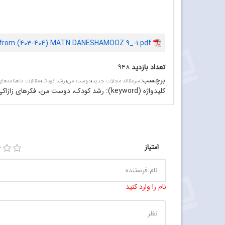
 from (403-404) MATN DANESHAMOOZ 9_-1.pdf
تعداد بازدید
۹۴۸
برچسب
:
،
،
،
سرمقاله مجلات جدید
دوست من
رشد کودک
مقالات ماهنامه‌ها
کلیدواژه (keyword):
رشد کودک،‌ دوست من، فکرهای زازاک
امتیاز
نام را وارد کنید