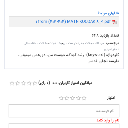
فایلهای مرتبط
1 from (403-404) MATN KOODAK 8_-1.pdf
تعداد بازدید
۶۴۸
برچسب
:
،
،
،
سرمقاله مجلات جدید
دوست من
رشد کودک
مقالات ماهنامه‌های
دانش‌آموزی
کلیدواژه (keyword):
رشد کودک،‌ دوست من، دورهمی میمونی،
نفیسه نجفی قدسی
میانگین امتیاز کاربران: 0.0 (0 رای)
امتیاز
نام را وارد کنید