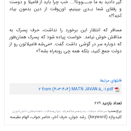
گیر دادید به ما جـــوونا!... خب چرا باید از فامیلا و دوست
و رفقای شما بـدی ببینیم، اون‌وقت از دین بدمون بیاد
آخه؟!»
مسافر که انتظار این برخورد را نداشت، حرف پسرک به
مذاقش خوش نیامد. خواست پیاده شود که پسرک همان‌طور
که دوباره سر در گوشی داشت گفت: «می‌شه فامیلاتون رو از
دولت جمع کنید، بلکه همه چی روبه‌راه بشه؟»
فایلهای مرتبط
2 from (403-404) MATN JAVAN 5_-1.pdf
تعداد بازدید
۶۷۹
برچسب
:
،
،
،
سرمقاله مجلات جدید
سرمقاله
رشد جوان
مقالات ماهنامه‌های دانش‌آموزی
کلیدواژه (keyword):
رشد جوان،‌ حرف آخر، حاضر جواب، الهام مقیسه