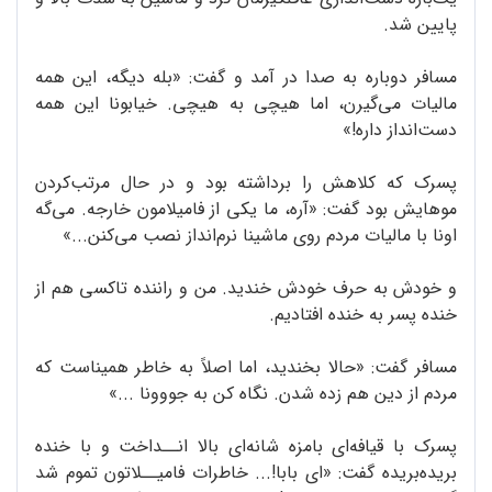
پایین شد.
مسافر دوباره به صدا در آمد و گفت: «بله دیگه، این همه
مالیات می‌گیرن، اما هیچی به هیچی. خیابونا این همه
دست‌انداز داره!»
پسرک که کلاهش را برداشته بود و در حال مرتب‌کردن
موهایش بود گفت: «آره، ما یکی از فامیلامون خارجه. می‌گه
اونا با مالیات مردم روی ماشینا نرم‌انداز نصب می‌کنن...»
و خودش به حرف خودش خندید. من و راننده تاکسی هم از
خنده پسر به خنده افتادیم.
مسافر گفت: «حالا بخندید، اما اصلاً به خاطر همیناست که
مردم از دین هم زده شدن. نگاه کن به جووونا ...»
پسرک با قیافه‌ای بامزه شانه‌ای بالا انــداخت و با خنده
بریده‌بریده گفت: «ای بابا!... خاطرات فامیــلاتون تموم شد