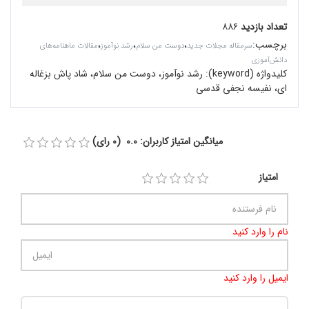
تعداد بازدید
۸۸۶
برچسب
:
،
،
،
سرمقاله مجلات جدید
دوست من سلام
رشد نوآموز
مقالات ماهنامه‌های
دانش‌آموزی
کلیدواژه (keyword):
رشد نوآموز، دوست من سلام، شاد پاش بزغاله
ای، نفیسه نجفی قدسی
میانگین امتیاز کاربران: 0.0 (0 رای)
امتیاز
نام را وارد کنید
ایمیل را وارد کنید