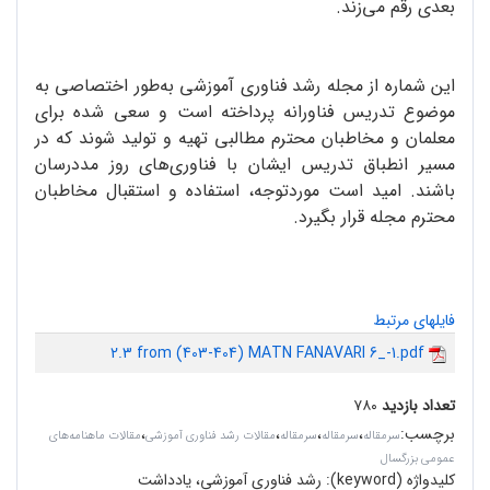
بعدی رقم می‌زند.
این شماره از مجله رشد فناوری آموزشی به‌طور اختصاصی به
موضوع تدریس فناورانه پرداخته است و سعی شده برای
معلمان و مخاطبان محترم مطالبی تهیه و تولید شوند که در
مسیر انطباق تدریس ایشان با فناوری‌های روز مددرسان
باشند. امید است موردتوجه، استفاده و استقبال مخاطبان
محترم مجله قرار بگیرد.
فایلهای مرتبط
2.3 from (403-404) MATN FANAVARI 6_-1.pdf
تعداد بازدید
۷۸۰
برچسب
:
،
،
،
،
سرمقاله‌
سرمقاله
سرمقاله
مقالات رشد فناوری آموزشی
مقالات ماهنامه‌های
عمومی بزرگسال
کلیدواژه (keyword):
رشد فناوری آموزشی، یادداشت