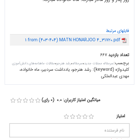
فایلهای مرتبط
1 from (403-404) MATN HONARJOO 4_31720.pdf
تعداد بازدید
۶۶۷
برچسب
:
،
،
،
سرمقاله مجلات جدید
سرمقاله
رشد هنرجو
مقالات ماهنامه‌های دانش‌آموزی
کلیدواژه (keyword):
رشد هنرجو، ‌یادداشت سردبیر، ماه خانواده،
مهدی عبدالملکی
میانگین امتیاز کاربران: 0.0 (0 رای)
امتیاز