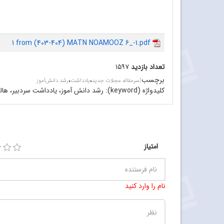
1 from (403-404) MATN NOAMOOZ 6_-1.pdf
تعداد بازدید
۱۵۹۷
برچسب
:
،
،
سرمقاله مجلات جدید
یادداشت
رشد دانش‌آموز
کلیدواژه (keyword):
رشد دانش آموز، یادداشت سردبیر،‌ ها
امتیاز
نام را وارد کنید