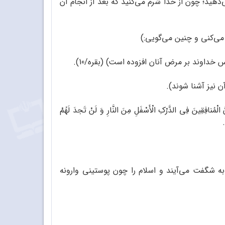
ی‌دهید؛ چون از خدا شرم می‌کنید که بعد از انجام آن
می‌کنی و چنین می‌گویی:)
خداوند بر مرض آنان افزوده است) (بقره/10).
ن نیز آشنا شوند).
ی الدَّرْکِ الْأَسْفَلِ مِنَ النَّارِ وَ لَنْ تَجدَ لَهُمْ
 به شگفت می‌آیند و اسلام را چون پوستینی وارونه