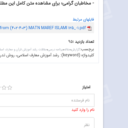
- مخاطبان گرامی؛ برای مشاهده متن کامل این مطلب به فایل PDF پایین همین صفحه 
فایلهای مرتبط
from (402-403) MATN MAREF ISLAMI 125_-1.pdf
تعداد بازدید
۹۵۱
برچسب
:
،
،
،
گزارش
مقاله
برنامه درسی
مقالات رشد آموزش قرآن و معارف اسل
کلیدواژه (keyword):
رشد آموزش معارف اسلامی، ‌روش تدریس
امتیاز
نام را وارد کنید