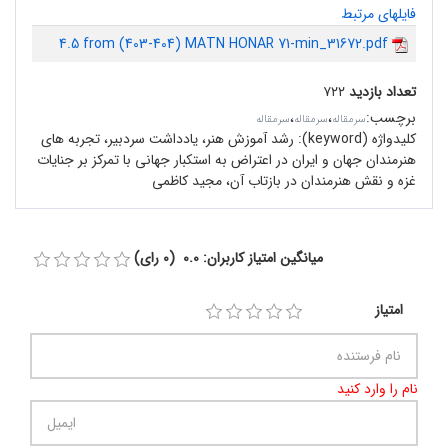
فایلهای مرتبط
4.5 from (403-404) MATN HONAR 71-min_31672.pdf
تعداد بازدید
۷۲۲
برچسب
:
،
،
سرمقاله‌
سرمقاله
سرمقاله
کلیدواژه (keyword):
رشد آموزش هنر، یادداشت سردبیر، تجربه های
هنرمندان جهان و ایران در اعتراض به استکبار جهانی با تمرکز بر جنایات
غزه و نقش هنرمندان در بازتاب آن، مجید کاظمی
میانگین امتیاز کاربران: 0.0 (0 رای)
امتیاز
نام را وارد کنید