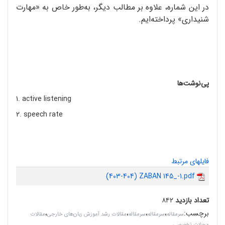
در این شماره، علاوه بر مطالب دیگر، به‌طور خاص به «مهارت
شنیداری» پرداخته‌ایم.
پی‌نوشت‌ها
1. active listening
2. speech rate
فایلهای مرتبط
(403-404) ZABAN 145_-1.pdf
تعداد بازدید
۸۴۲
برچسب
:
،
،
،
،
سرمقاله‌
سرمقاله
سرمقاله
مقالات رشد آموزش زبان‌های خارجی
مقالات
مجلات تخصصی