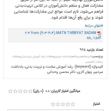
مشارکت فعال و منظم دانش‌آموزان در کلاس ‌تربیت‌بدنی
فراهم می‌شود، لازم است موانع این مشارکت‌ها شناسایی
شوند و برای رفع آن‌ها اقدام شود.
فایلهای مرتبط
2.3 from (403-404) MATN TARBIYAT BADANI
85_-1.pdf
تعداد بازدید
۹۴۵
برچسب
:
،
،
،
،
سرمقاله‌
سرمقاله
یادداشت سردبیر
مقالات رشد آموزش تربیت‌بدنی
مقالات
مجلات تخصصی
کلیدواژه (keyword):
رشد آموزش سلامت و تربیت بدنی، یادداشت
سردبیر، پنهان کاری، دکتر محسن وحدانی
میانگین امتیاز کاربران: 0.0 (0 رای)
امتیاز