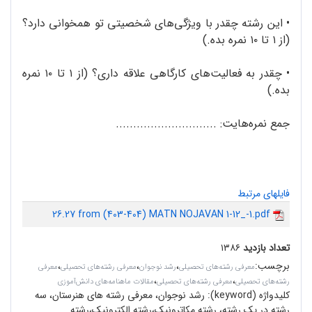
•
این رشته چقدر با ویژگی‌های شخصیتی تو همخوانی دارد؟
(از ۱ تا ۱۰ نمره بده.)
• چقدر به فعالیت‌های کارگاهی علاقه داری؟ (از ۱ تا ۱۰ نمره
بده.)
جمع نمره‌هایت: .............................
فایلهای مرتبط
26.27 from (403-404) MATN NOJAVAN 1-12_-1.pdf
تعداد بازدید
۱۳۸۶
برچسب
:
،
،
،
معرفی رشته‌های تحصیلی
رشد نوجوان
معرفی رشته‌های تحصیلی
معرفی
،
،
رشته‌های تحصیلی
معرفی رشته‌‌های تحصیلی
مقالات ماهنامه‌های دانش‌آموزی
کلیدواژه (keyword):
رشد نوجوان، معرفی رشته های هنرستان، سه
رشته در یک رشته، رشته مکاترونیک،رشته الکترونیک،رشته