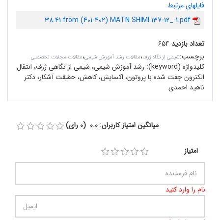
فایلهای مرتبط
38.41 from (401-402) MATN SHIMI 137-12_-1.pdf
تعداد بازدید
۶۵۴
برچسب
:
،
،
شیمی از نگاه ژرف
مقالات رشد آموزش شیمی
مقالات مجلات تخصصی
کلیدواژه (keyword):
رشد آموزش شیمی، شیمی از نگاهی ژرف، انتقال
الکترون جفت شده با پروتون، اکسایش، کاهش، حقیقت آشکار، دکتر
ناهید احمدی
میانگین امتیاز کاربران: 0.0 (0 رای)
امتیاز
نام را وارد کنید