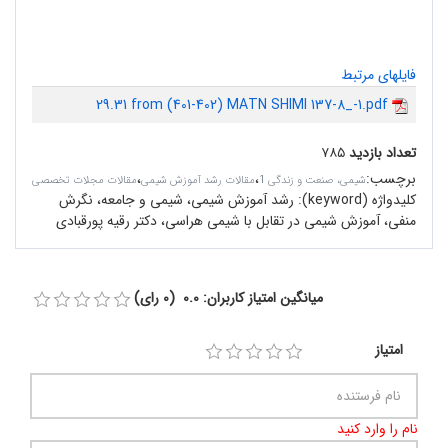
فایلهای مرتبط
29.31 from (401-402) MATN SHIMI 137-8_-1.pdf
تعداد بازدید
۷۸۵
برچسب
:
،
،
شیمی، صنعت و زندگی 1
مقالات رشد آموزش شیمی
مقالات مجلات تخصصی
کلیدواژه (keyword):
رشد آموزش شیمی، شیمی و جامعه، نگرش
منفی، آموزش شیمی در تقابل با شیمی هراسی، دکتر رقیه پورقبادی
میانگین امتیاز کاربران: 0.0 (0 رای)
امتیاز
نام را وارد کنید