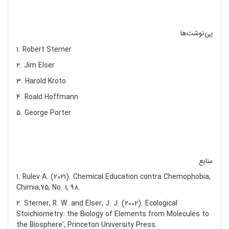
پی‌نوشت‌ها
1. Robert Sterner
2. Jim Elser
3. Harold Kroto
4. Roald Hoffmann
5. George Porter
منابع
1. Rulev A. (2021). Chemical Education contra Chemophobia,
Chimia,75, No. 1, 98.
2. Sterner, R. W. and Elser, J. J. (2002). Ecological
Stoichiometry: the Biology of Elements from Molecules to
the Biosphere’, Princeton University Press.