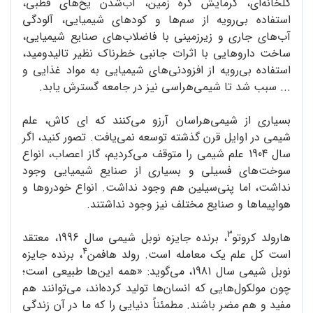
گلخانه‌ای، گرمایش کره زمین، آب‌شدن یخ‌های قطبی،
استفاده بی‌رویه از سم‌ها و کودهای شیمیایی، آلودگی
آب‌های جاری و زیرزمینی با فاضلاب‌های صنایع شیمیایی،
ساخت داروهایی با اثرات جانبی خطرناک نظیر تالیدومید،
استفاده بی‌رویه از افزودنی‌های شیمیایی به مواد غذایی و
... سبب شد تا شیمی‌هراسی نیز در جامعه گسترش یابد.
بسیاری از شیمی‌هراسان آرزو می‌کنند که ای کاش، علم
شیمی در اوایل قرن گذشته توسعه نمی‌یافت. تصور کنید، اگر
سال 1904 علم شیمی را متوقف می‌کردیم، گاز اعصاب، انواع
سوخت‌های فسیلی و بسیاری از صنایع شیمیایی وجود
نداشت، اما پنی‌سیلین هم وجود نداشت. انواع خودروها و
هواپیماها و صنایع مختلف نیز وجود نداشتند.
3
هارولد کروتو
، برنده جایزه نوبل شیمی سال 1996، معتقد
4
است کل علم یک معامله است. رولد هافمن
، برنده جایزه
نوبل شیمی سال 1981، می‌گوید: «همه این‌ها طبیعی است؛
چون مولکول‌هایی که انسان‌ها تولید کرده‌اند، می‌توانند هم
مفید و هم مضر باشند. مطمئناً دنیایی را که ما در آن زندگی