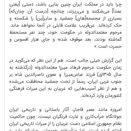
چرا باید در مملکت ایران چنین بنایی باشد، دستی [یعنی
عمداً] می‌شکنند و می‌ریزند، چنانچه [درست آن: چنان‌که]
بسیاری از مجسمه[های] جمشید و سایر[ین] را شکسته و
حک کرده‌اند. عن‌قریب علامت قابلی در آنجا نخواهد ماند.
مرحوم معتمدالدوله در حکومت خود، چند نفر مستحفظ
گماشته بودند، بعد موقوف شده؛ و جای هزار افسوس و
حسرت است.»
این گزارش خیلی جالب است، هم از این نظر که می‌گوید در
زمان حکومت مرحوم فرهاد میرزا معتمدالدوله (درگذشته به
سال 1305ق) فرزند عباس‌میرزا و عموی ناصرالدین شاه بر
جنوب غربی ایران، رسماً از تخت جمشید محافظت می‌شده
و هم از نظر آسیب‌هایی که غربیان به این میراث فرهنگی
کشورمان وارد کرده‌اند.
امروزه مانند عصر قاجار، آثار باستانی و تاریخی ایران
جولانگاه خراب‌کاری و غارت فرنگیان نیست، چون حاکمیت
نظام جمهوری اسلامی دست غربیان را از میراث تاریخی ایران
کوتاه کرده است، اما متأسفانه خودمان، چنان‌که باید و