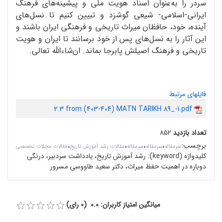
سردر را به‌عنوان اسناد هویت ملی و پیشینه‌های فرهنگ
ایرانی-اسلامی- شیعی گوشزد و تبیین کنیم تا نسل‌های
آینده، خود، حافظان میراث تاریخی و فرهنگی ایران باشند و
این آثار را به نسل‌های پس از خود برسانند تا ایران و هویت
تاریخی و فرهنگ اصیلش پابرجا بماند. ان‌شاء‌الله تعالی.
فایلهای مرتبط
2.3 from (403-404) MATN TARIKH 89_-1.pdf
تعداد بازدید
۸۵۲
برچسب
:
،
،
،
،
سرمقاله‌
سرمقاله
سرمقاله
مقالات رشد آموزش تاریخ
مقالات مجلات تخصصی
کلیدواژه (keyword):
رشد آموزش تاریخ، یادداشت سردبیر، درنگی
دوباره در اهمیت حفظ میراث، دکتر سعید طاووسی مسرور
میانگین امتیاز کاربران: 0.0 (0 رای)