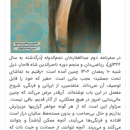
در سفرنامه دوم عبدالغفارخان نجم‌الدوله (درگذشته به سال
1326ق)، ریاضی‌دان و منجم دوره ناصرالدین شاه قاجار، ذیل
شنبه 10 رمضان 1306 چنین آمده است: «رفتیم به تماشای
تخت جمشید؛ عجب بنایی است. حقیر که خود را قابل
توصیف آن نمی‌داند. متقدمین، از ایرانی و فرنگی، شروح
مفصل در این باب نوشته‌اند. آن‌قدر عرض می‌کند که چنین
عالی‌بنایی امروز در هیچ مملکتی، از آثار قدیم، باقی نیست.
سزاوار این است که از هر گونه جواهر گران‌بها عزیزترش
بداریم و حال بی‌صاحب و بدون مستحفظ سالیان دراز است
افتاده و فرنگی‌ها می‌آیند، آنچه ممکن [باشد] و بتوانند
می‌کَنَند و می‌برند. آنچه نتوانند، از حسادت و خبث ذات که