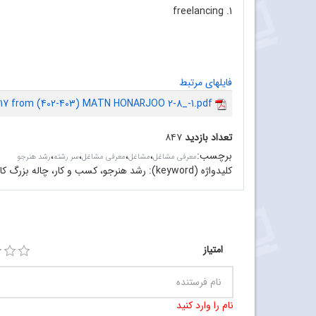
1. freelancing
فایلهای مرتبط
.17 from (402-403) MATN HONARJOO 2-8_-1.pdf
تعداد بازدید
۸۴۷
برچسب
:
،
،
،
،
معرفی مشاغل
مشاغل
معرفی مشاغل
سر رشته
رشد هنرجو
کلیدواژه (keyword):
رشد هنرجو، کسب و کار، چاله بزرگ ک
امتیاز
نام را وارد کنید