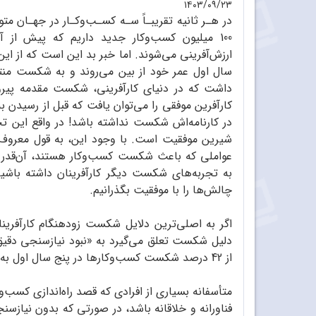
۱۴۰۳/۰۹/۲۳
در هـر ثانیه تقریبـاً سـه کسـب‌وکـار در جهـان مت
100 میلیون کسب‌وکار جدید داریم که پیش از آ
سال اول عمر خود از بین می‌روند و به شکست منتهی
داشت که در دنیای کارآفرینی، شکست مقدمه پیرو
کارآفرین موفقی را می‌توان یافت که قبل از رسیدن 
در کارنامه‌اش شکست نداشته باشد! در واقع این
شیرین موفقیت است. با وجود این، به قول معروف،
عواملی که باعث شکست کسب‌وکار هستند، آن‌قدر تک
به تجربه‌های شکست دیگر کارآفرینان داشته باشیم 
چالش‌ها را با موفقیت بگذرانیم.
اگر به اصلی‌ترین دلایل شکست زودهنگام کارآفرینان 
دلیل شکست تعلق می‌گیرد به «نبود نیازسنجی دقیق ا
از 42 درصد شکست کسب‌وکارها در پنج سال اول به این عامل برمی‌گردد.
متأسفانه بسیاری از افرادی که قصد راه‌اندازی کسب‌وک
فناورانه و خلاقانه باشد، در صورتی که بدون نیازس