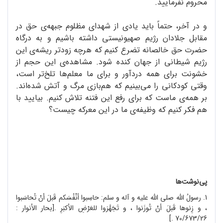
محروم نفرمایید.
و در آخر، حتماً باید یادی از شهدای مظلوم جبهه‌ی حق در
مقابل جلادان رژیم صهیونیستی داشته باشیم و به درگاه
حضرت حق خالصانه تضرع کنیم که هرچه زودتر ریشه‌ی این
رژیم شیطانی از جهان کنده شود. مشاهده‌ی این حجم از
خشونت برای همه دردآور و برای ما معلم‌ها تلخ‌تر است،
وقتی کودکانی را می‌بینیم که هم‌بازی مرگ و آتش شده‌اند.
بر همه‌ی ماست که برای رفع این فتنه تلاش کنیم. بیایید با
هم فکر کنیم که وظیفه‌ی ما در این معرکه چیست؟
پی‌نوشت‌ها
1. رسولُ اللّه صلى الله علیه و آله و سلم: حاسِبوا أنْفُسَکم قَبلَ أنْ تُحاسَبوا
، و زِنوها قَبلَ أنْ تُوزَنوا ، و تَجَهَّزوا للعَرْضِ الأکبَرِ .[بحار الأنوار :
70/673/26 .]