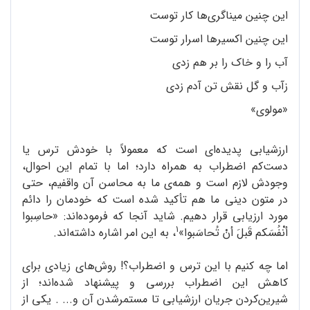
این چنین مینا‌گر‌ی‌ها کار توست
این چنین اکسیر‌ها اسرار توست
آب را و خاک را بر هم زدی
زآب و گل نقش تن آدم زدی
«مولوی»
ارزشیابی پدیده‌ای است که معمولاً با خودش ترس یا
دست‌کم اضطراب به همراه دارد؛ اما با تمام این احوال،
وجودش لازم است و همه‌ی ما به محاسن آن واقفیم، حتی
در متون دینی ما هم تأکید شده است که خودمان را دائم
مورد ارزیابی قرار دهیم. شاید آنجا که فرموده‌اند: «حاسِبوا
1
أنْفُسَکم قَبلَ أنْ تُحاسَبوا»
، به این امر اشاره داشته‌اند.
اما چه کنیم با این ترس و اضطراب؟! روش‌های زیادی برای
کاهش این اضطراب بررسی و پیشنهاد شده‌اند؛ از
شیرین‌کردن جریان ارزشیابی تا مستمرشدن آن و... . یکی از