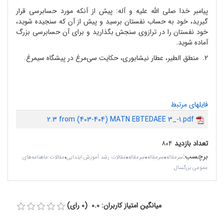
پیامبر خدا صلى الله علیه و آله: پیش از آنکه مورد حسابرسى قرار
گیرید، خود به حساب نفستان برسید و پیش از آن که سنجیده شوید،
خود نفستان را در ترازوى سنجش بگذارید و براى آن حسابرسى بزرگ
آماده شوید.
2. منطق الطیر، عطار نیشابوری، حکایت سی‌مرغ در پیشگاه سیمرغ.
فایلهای مرتبط
2.3 from (403-404) MATN EBTEDAEE 3_-1.pdf
تعداد بازدید
۸۰۴
برچسب
:
،
،
،
،
سرمقاله‌
سرمقاله
سرمقاله
مقالات رشد آموزش ابتدایی
مقالات ماهنامه‌های
عمومی بزرگسال
میانگین امتیاز کاربران: 0.0 (0 رای)