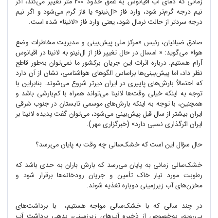
زمانی که دمای آب اقیانوس به عمق حدود 200 متر تغییر می‌کند، اگر
نیم درجه گرم‌تر شود، وارد فاز «ال‌نینو» یا فاز گرم می‌شود و اگر نیم
درجه سردتر از حالت نرمال شود، یعنی وارد فاز «لانینا» شده است.
صادق ضیائیان، رئیس «مرکز ملی پیش‌بینی و مدیریت مخاطرات وضع
هوا» می‌گوید: « امسال در حال تغییر فاز از ال‌نینو به لانینا در اقیانوس
آرام هستیم. درباره اثرات این جریان برکشور ما نمی‌توان به‌طور قاطع
نظر داد، اما پیش‌بینی‌ها براساس الگوهای هواشناسی، نشان از آن دارد
که احتمالاً بارش‌های پاییزی در ایران دیرتر شروع می‌شوند. بنابراین با
توجه به اینکه خیلی وقت‌ها لانینا می‌تواند همراه با کم‌بارشی باشد و
همچنین، با توجه به اینکه بارش‌های موسمی تابستان در جنوب شرقی
ایران بیشتر از سال قبل پیش‌بینی می‌شود، می‌توان گفت پدیده لانینا بر
ایران اثرگذاری نسبی دارد» (خبرگزاری مهر).
حال سؤال این است که خشک‌سالی چه وقت به پایان می‌رسد؟
خشک‌سالی زمانی به پایان می‌رسد که بارش باران به حدی باشد که
رطوبت مورد نیاز خاک تأمین و جریان رودخانه‌ها برقرار شود و
مخزن‌های آب زیرزمینی دوباره تغذیه شوند.
در چند سالی که با خشک‌سالی مواجه هستیم، با برداشت‌های
بی‌رویه، به‌خصوص از ذخیره آب‌های زیر‌زمینی، بدهی برداشت آب