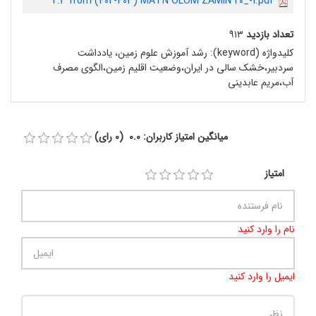
2.3 from (402-403) MATN OLOM ZAMIN 20_-1.pdf
تعداد بازدید
۹۱۳
کلیدواژه (keyword):
رشد آموزش علوم زمین، یادداشت
سردبیر،خشک سالی در ایران،وضعیت اقلیم زمین،الگوی مصرف
آب،مریم عابدینی
میانگین امتیاز کاربران: 0.0 (0 رای)
امتیاز
نام را وارد کنید
ایمیل را وارد کنید